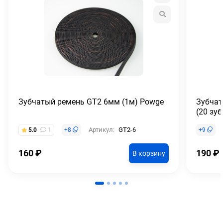
Зубчатый ремень GT2 6мм (1м) Powge
Зубчат
(20 зу
Артикул:
GT2-6
5.0
1
+
8
+
9
160
₽
190
₽
В корзину