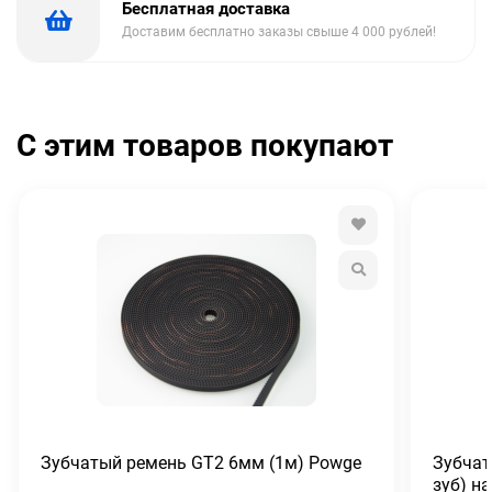
Бесплатная доставка
Доставим бесплатно заказы свыше 4 000 рублей!
С этим товаров покупают
Зубчатый ремень GT2 6мм (1м) Powge
Зубчат
зуб) н