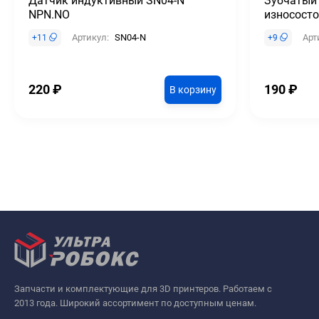
Датчик индуктивный SN04-N
Зубчатый
NPN.NO
износост
Артикул:
SN04-N
Арт
+
11
+
9
220
₽
190
₽
В корзину
Запчасти и комплектующие для 3D принтеров. Работаем с
2013 года. Широкий ассортимент по доступным ценам.