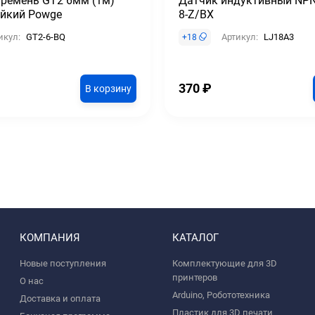
 ремень GT2 6мм (1м)
Датчик индуктивный NPN
ойкий Powge
8-Z/BX
икул:
GT2-6-BQ
Артикул:
LJ18A3
+
18
370
₽
В корзину
КОМПАНИЯ
КАТАЛОГ
Новые поступления
Комплектующие для 3D
принтеров
О нас
Arduino, Робототехника
Доставка и оплата
Пластик для 3D печати