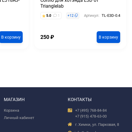
 LJ18A3-
Сопло для хотэнда E3D от
Trianglelab
Артикул:
TL-E3D-0.4
5.0
1
+
12
250
₽
В корзину
В корзину
МАГАЗИН
КОНТАКТЫ
Корзина
+7 (495) 768-84-84
+7 (915) 478-63-00
Личный кабинет
г. Химки, ул. Парковая, 8