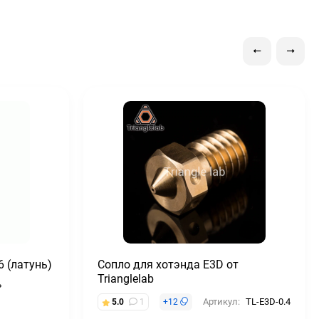
6 (латунь)
Сопло для хотэнда E3D от
Trianglelab
P
Артикул:
TL-E3D-0.4
5.0
1
+
12