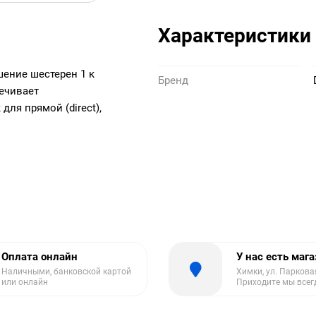
Характеристики
ение шестерен 1 к
Бренд
печивает
ля прямой (direct),
Оплата онлайн
У нас есть маг
Наличными, банковской картой
Химки, ул. Парковая
или онлайн
Приходите мы всег