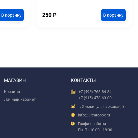
250
₽
В корзину
В корзину
МАГАЗИН
КОНТАКТЫ
Корзина
+7 (495) 768-84-84
+7 (915) 478-63-00
Личный кабинет
г. Химки, ул. Парковая, 8
info@ultrarobox.ru
График работы
Пн-Пт 10:00—18:30