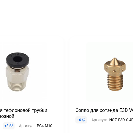
я тефлоновой трубки
Сопло для хотэнда E3D V
возной
Артикул:
NOZ-E3D-0.4
+
6
Артикул:
PC4-M10
+
3