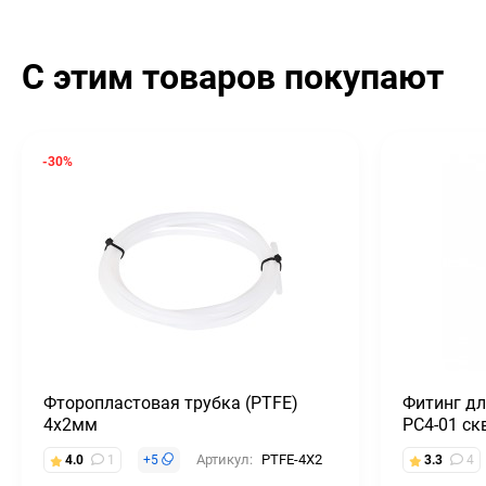
С этим товаров покупают
-30%
Фторопластовая трубка (PTFE)
Фитинг дл
4х2мм
PC4-01 ск
Артикул:
PTFE-4X2
4.0
1
+
5
3.3
4