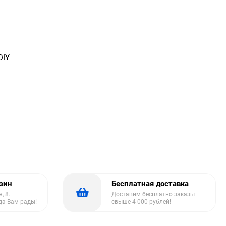
DIY
азин
Бесплатная доставка
, 8.
Доставим бесплатно заказы
да Вам рады!
свыше 4 000 рублей!