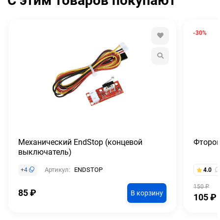
С этим товаров покупают
-30%
Механический EndStop (концевой
Фтороп
выключатель)
Артикул:
ENDSTOP
+
4
4.0
150
₽
85
₽
В корзину
105
₽