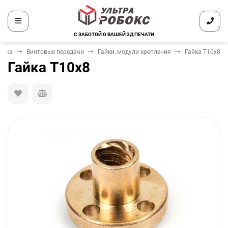
С ЗАБОТОЙ О ВАШЕЙ 3Д ПЕЧАТИ
ника
Винтовые передачи
Гайки, модули крепления
Гайка T10х8
Гайка T10х8