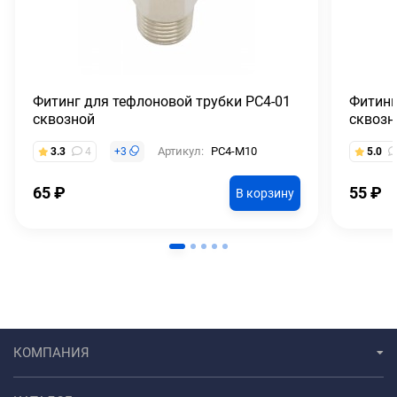
Фитинг для тефлоновой трубки PC4-01
Фитинг
сквозной
сквозн
Артикул:
PC4-M10
3.3
4
+
3
5.0
65
₽
55
₽
В корзину
КОМПАНИЯ