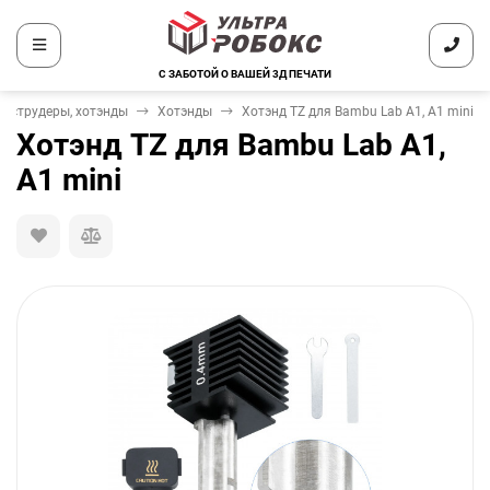
С ЗАБОТОЙ О ВАШЕЙ 3Д ПЕЧАТИ
Экструдеры, хотэнды
Хотэнды
Хотэнд TZ для Bambu Lab A1, A1 mini
Хотэнд TZ для Bambu Lab A1,
A1 mini