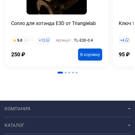
Сопло для хотэнда E3D от Trianglelab
Ключ т
Артикул:
TL-E3D-0.4
5.0
1
+
12
+
4
250
₽
95
₽
В корзину
КОМПАНИЯ
КАТАЛОГ