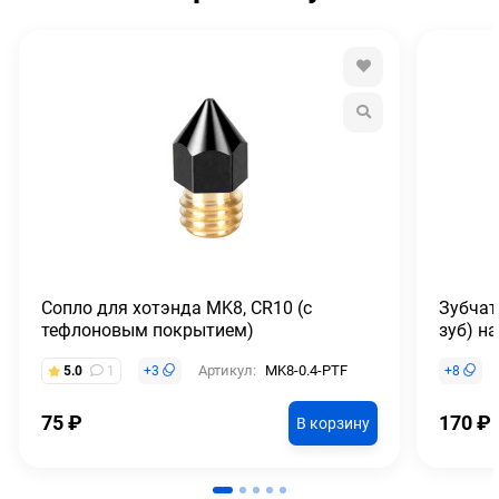
Сопло для хотэнда MK8, CR10 (с
Зубчат
тефлоновым покрытием)
зуб) на
Артикул:
MK8-0.4-PTF
5.0
1
+
3
+
8
75
₽
170
₽
В корзину