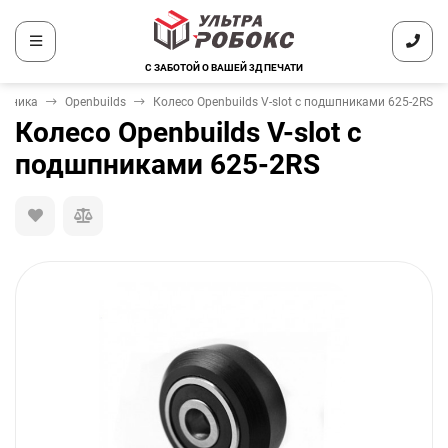
С ЗАБОТОЙ О ВАШЕЙ 3Д ПЕЧАТИ
ханика
Openbuilds
Колесо Openbuilds V-slot с подшпниками 625-2RS
Колесо Openbuilds V-slot с
подшпниками 625-2RS