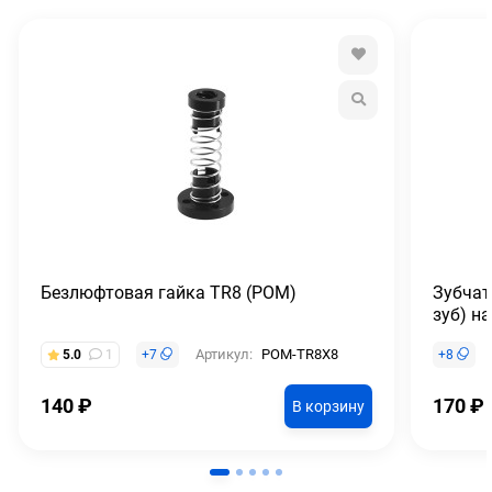
Безлюфтовая гайка TR8 (POM)
Зубчат
зуб) н
Артикул:
POM-TR8X8
5.0
1
+
7
+
8
140
₽
170
₽
В корзину