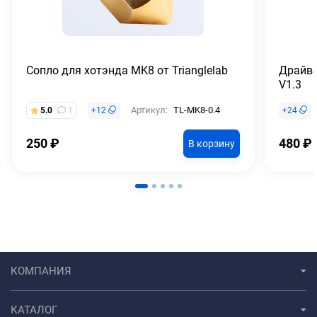
Сопло для хотэнда MK8 от Trianglelab
Драйве
V1.3
Артикул:
TL-MK8-0.4
5.0
1
+
12
+
24
250
₽
480
₽
В корзину
КОМПАНИЯ
КАТАЛОГ