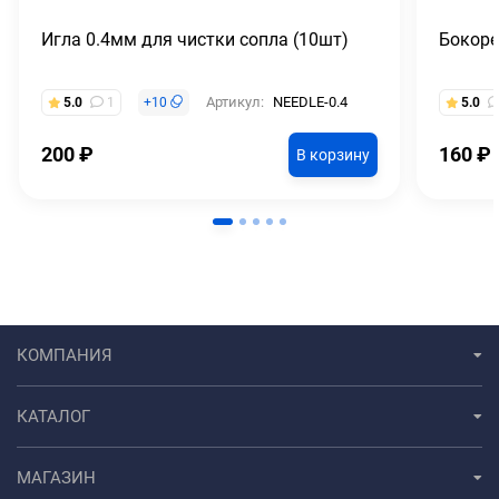
Игла 0.4мм для чистки сопла (10шт)
Бокоре
Артикул:
NEEDLE-0.4
5.0
1
+
10
5.0
200
₽
160
₽
В корзину
КОМПАНИЯ
КАТАЛОГ
МАГАЗИН