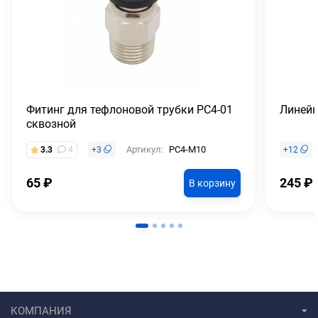
Фитинг для тефлоновой трубки PC4-01
Линей
сквозной
Артикул:
PC4-M10
3.3
4
+
3
+
12
65
₽
245
₽
В корзину
КОМПАНИЯ