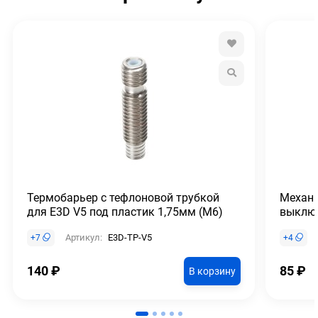
Термобарьер с тефлоновой трубкой
Механи
для E3D V5 под пластик 1,75мм (М6)
выклю
Артикул:
E3D-TP-V5
+
7
+
4
140
₽
85
₽
В корзину