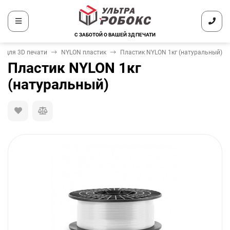
С ЗАБОТОЙ О ВАШЕЙ 3Д ПЕЧАТИ
к для 3D печати
NYLON пластик
Пластик NYLON 1кг (натуральный)
Пластик NYLON 1кг
(натуральный)