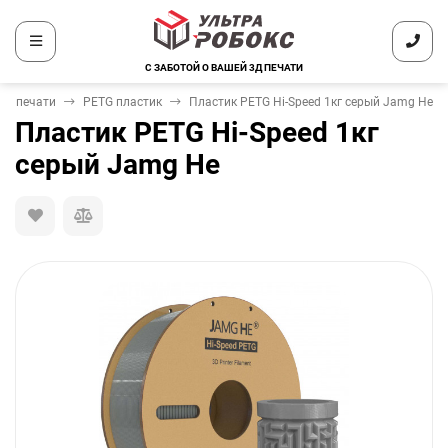
С ЗАБОТОЙ О ВАШЕЙ 3Д ПЕЧАТИ
3D печати
PETG пластик
Пластик PETG Hi-Speed 1кг серый Jamg He
Пластик PETG Hi-Speed 1кг
серый Jamg He