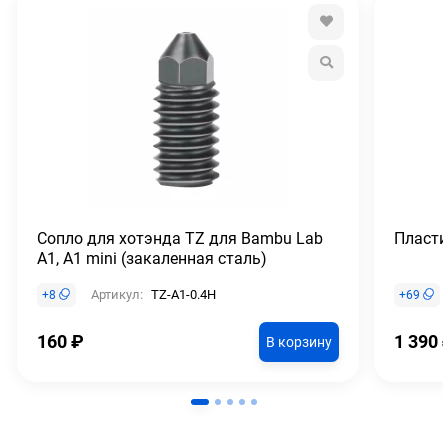
Сопло для хотэнда TZ для Bambu Lab
Пласти
A1, A1 mini (закаленная сталь)
Артикул:
TZ-A1-0.4H
+
8
+
69
160
₽
1 390
В корзину