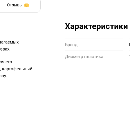
Отзывы
0
Характеристики
злагаемых
Бренд
ерах.
Диаметр пластика
ля его
к, картофельный
озу.