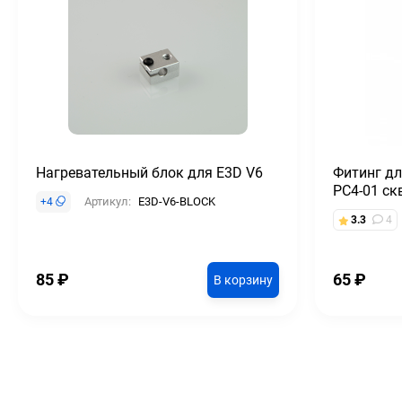
Нагревательный блок для E3D V6
Фитинг дл
PC4-01 ск
Артикул:
E3D-V6-BLOCK
+
4
3.3
4
85
₽
65
₽
В корзину