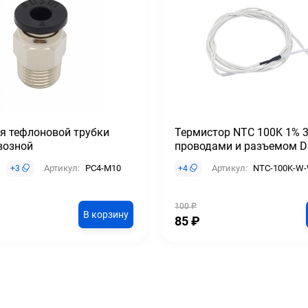
я тефлоновой трубки
Термистор NTC 100K 1% 3
возной
проводами и разъемом D
Артикул:
PC4-M10
Артикул:
NTC-100K-W
+
3
+
4
100
₽
В корзину
85
₽