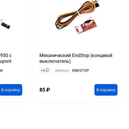
950 с
Механический EndStop (концевой
upont
выключатель)
-W
Артикул:
ENDSTOP
+
4
85
₽
В корзину
В корзину