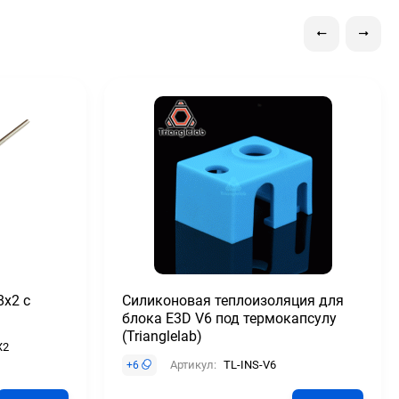
8x2 с
Силиконовая теплоизоляция для
блока E3D V6 под термокапсулу
(Trianglelab)
X2
Артикул:
TL-INS-V6
+
6