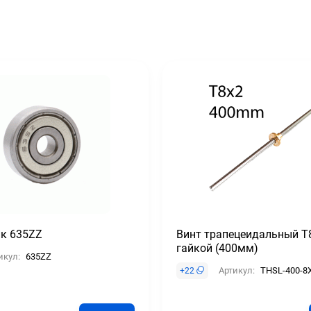
к 635ZZ
Винт трапецеидальный T
гайкой (400мм)
икул:
635ZZ
Артикул:
THSL-400-8
+
22