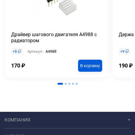
Драйвер шагового двигателя A4988 с
Держат
радиатором
Артикул:
A4988
+
8
+
9
170
₽
190
₽
В корзину
КОМПАНИЯ