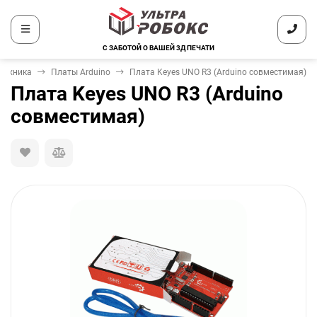
С ЗАБОТОЙ О ВАШЕЙ 3Д ПЕЧАТИ
отехника
Платы Arduino
Плата Keyes UNO R3 (Arduino совместимая)
Плата Keyes UNO R3 (Arduino
совместимая)