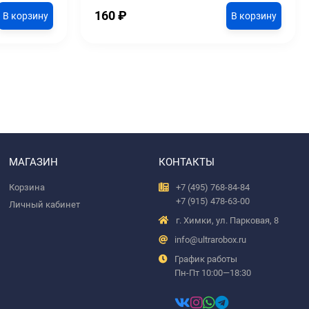
160
₽
В корзину
В корзину
МАГАЗИН
КОНТАКТЫ
Корзина
+7 (495) 768-84-84
+7 (915) 478-63-00
Личный кабинет
г. Химки, ул. Парковая, 8
info@ultrarobox.ru
График работы
Пн-Пт 10:00—18:30