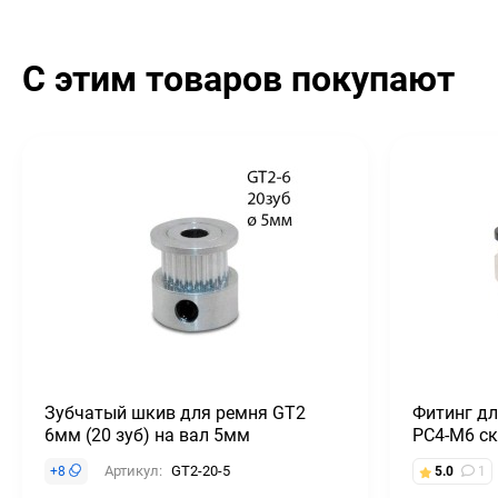
С этим товаров покупают
Зубчатый шкив для ремня GT2
Фитинг дл
6мм (20 зуб) на вал 5мм
PC4-M6 с
Артикул:
GT2-20-5
+
8
5.0
1