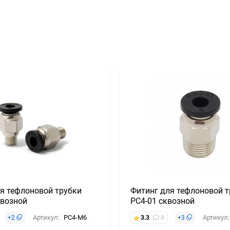
я тефлоновой трубки
Фитинг для тефлоновой т
квозной
PC4-01 сквозной
Артикул:
PC4-M6
Артикул:
+
2
3.3
4
+
3