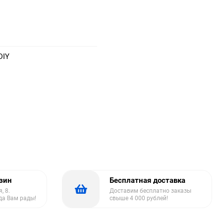
DIY
азин
Бесплатная доставка
, 8.
Доставим бесплатно заказы
да Вам рады!
свыше 4 000 рублей!