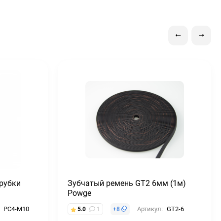
рубки
Зубчатый ремень GT2 6мм (1м)
Powge
PC4-M10
Артикул:
GT2-6
5.0
1
+
8