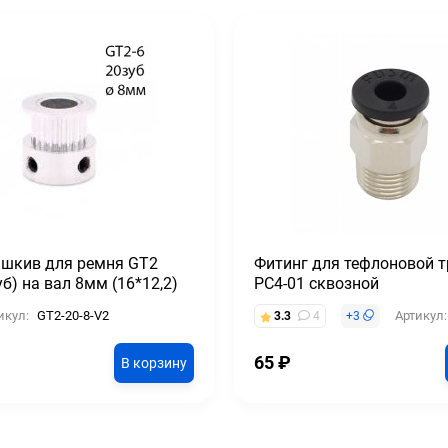
 шкив для ремня GT2
Фитинг для тефлоновой т
уб) на вал 8мм (16*12,2)
PC4-01 сквозной
икул:
GT2-20-8-V2
Артикул:
3.3
4
+
3
65
₽
В корзину