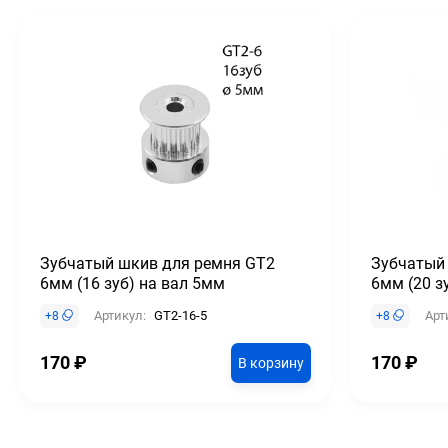
Зубчатый шкив для ремня GT2
Зубчатый
6мм (16 зуб) на вал 5мм
6мм (20 з
Артикул:
GT2-16-5
Арт
+
8
+
8
170
₽
170
₽
В корзину