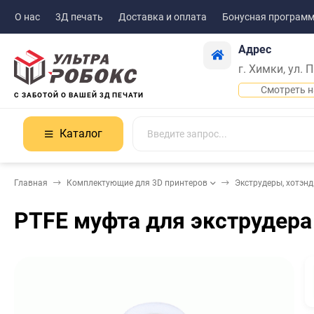
О нас
3Д печать
Доставка и оплата
Бонусная програм
Адрес
г. Химки, ул. 
Смотреть н
С ЗАБОТОЙ О ВАШЕЙ 3Д ПЕЧАТИ
Каталог
Главная
Комплектующие для 3D принтеров
Экструдеры, хотэн
PTFE муфта для экструдера 