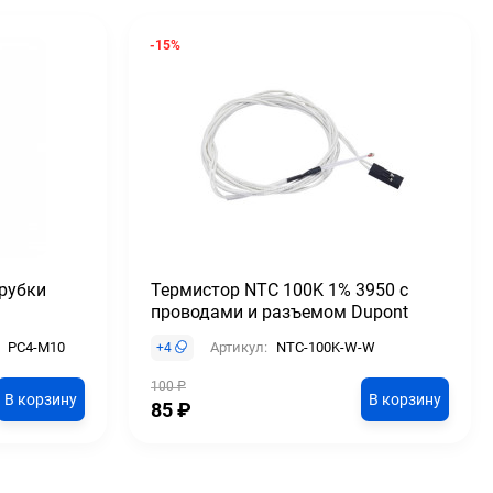
-15%
рубки
Термистор NTC 100K 1% 3950 с
проводами и разъемом Dupont
PC4-M10
Артикул:
NTC-100K-W-W
+
4
100
₽
В корзину
В корзину
85
₽