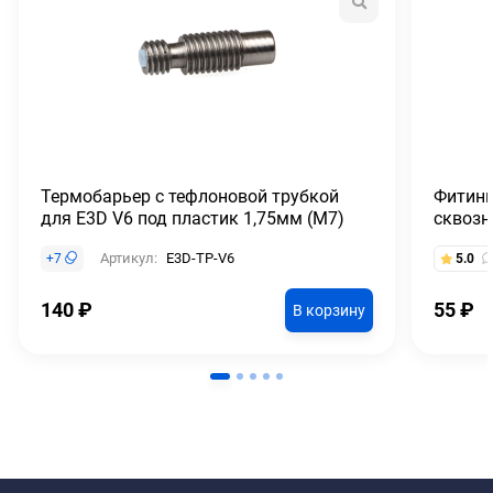
Термобарьер с тефлоновой трубкой
Фитинг
для E3D V6 под пластик 1,75мм (М7)
сквозн
Артикул:
E3D-TP-V6
+
7
5.0
140
₽
55
₽
В корзину