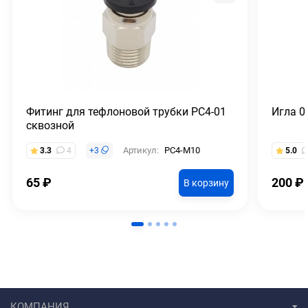
Фитинг для тефлоновой трубки PC4-01
Игла 0
сквозной
Артикул:
PC4-M10
3.3
4
+
3
5.0
65
₽
200
₽
В корзину
КОМПАНИЯ