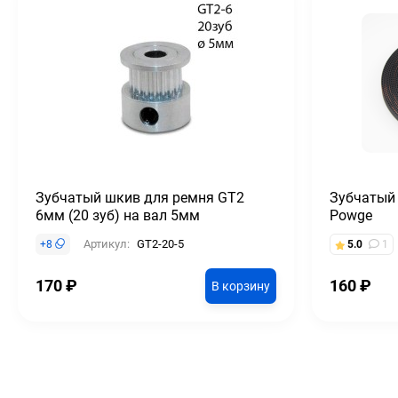
Зубчатый шкив для ремня GT2
Зубчатый
6мм (20 зуб) на вал 5мм
Powge
Артикул:
GT2-20-5
+
8
5.0
1
170
₽
160
₽
В корзину