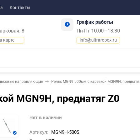
ма
Контакты
График работы
Парковая, 8
Пн-Пт 10:00—18:30
а карте
info@ultrarobox.ru
льсовые направляющие
Рельс MGN9 500мм с кареткой MGN9H, преднатя
кой MGN9H, преднатяг Z0
Нет в наличии
Артикул:
MGN9H-500S