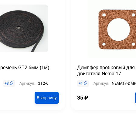
 ремень GT2 6мм (1м)
Демпфер пробковый для
двигателя Nema 17
Артикул:
GT2-6
Артикул:
NEMA17-DMP
+
8
+
1
35
₽
В корзину