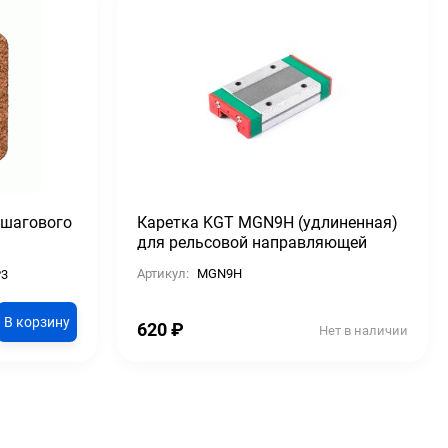
 шагового
Каретка KGT MGN9H (удлиненная)
для рельсовой направляющей
Артикул:
MGN9H
3
В корзину
620
₽
Нет в наличии