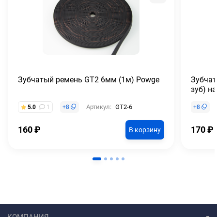
Зубчатый ремень GT2 6мм (1м) Powge
Зубчат
зуб) н
Артикул:
GT2-6
5.0
1
+
8
+
8
160
₽
170
₽
В корзину