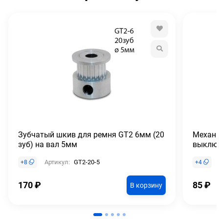
Зубчатый шкив для ремня GT2 6мм (20
Механи
зуб) на вал 5мм
выклю
Артикул:
GT2-20-5
+
8
+
4
170
₽
85
₽
В корзину