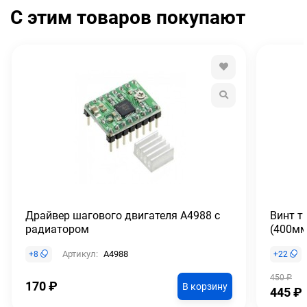
С этим товаров покупают
Драйвер шагового двигателя A4988 с
Винт т
радиатором
(400мм
Артикул:
A4988
+
8
+
22
450
₽
170
₽
В корзину
445
₽