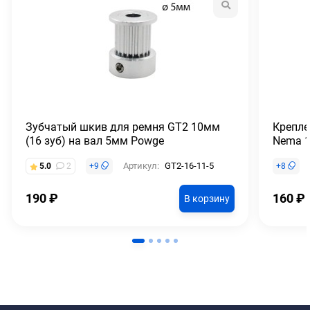
Зубчатый шкив для ремня GT2 10мм
Крепле
(16 зуб) на вал 5мм Powge
Nema 1
Артикул:
GT2-16-11-5
5.0
2
+
9
+
8
190
₽
160
₽
В корзину