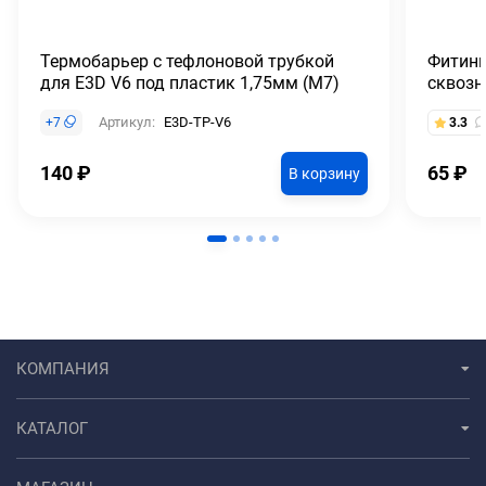
Термобарьер с тефлоновой трубкой
Фитинг
для E3D V6 под пластик 1,75мм (М7)
сквозн
Артикул:
E3D-TP-V6
+
7
3.3
140
₽
65
₽
В корзину
КОМПАНИЯ
КАТАЛОГ