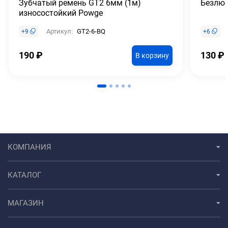
Зубчатый ремень GT2 6мм (1м)
Безлюф
износостойкий Powge
Артикул:
GT2-6-BQ
+
9
+
6
190
₽
130
₽
В корзину
КОМПАНИЯ
КАТАЛОГ
МАГАЗИН