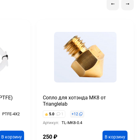
PTFE)
Сопло для хотэнда MK8 от
Trianglelab
PTFE-4X2
5.0
1
+
12
Артикул:
TL-MK8-0.4
250
₽
В корзину
В корзину