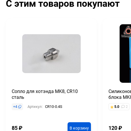
С этим товаров покупают
Сопло для хотэнда MK8, CR10
Силиконо
сталь
блока MK8,
Артикул:
CR10-0.4S
+
4
5.0
2
85
₽
120
₽
В корзину