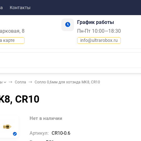
ма
Контакты
График работы
Парковая, 8
Пн-Пт 10:00—18:30
а карте
info@ultrarobox.ru
ды
Сопла
Сопло 0,6мм для хотэнда MK8, CR10
K8, CR10
Нет в наличии
Артикул:
CR10-0.6