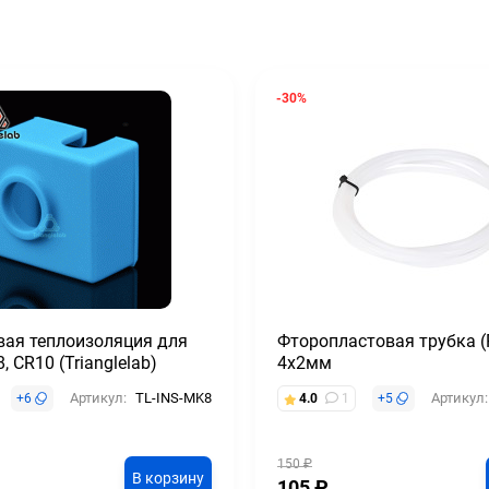
-30%
вая теплоизоляция для
Фторопластовая трубка (
 CR10 (Trianglelab)
4х2мм
Артикул:
TL-INS-MK8
Артикул:
+
6
4.0
1
+
5
150
₽
В корзину
105
₽