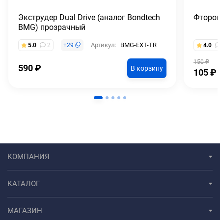
Экструдер Dual Drive (аналог Bondtech
Фтороп
BMG) прозрачный
Артикул:
BMG-EXT-TR
5.0
2
+
29
4.0
150
₽
590
₽
В корзину
105
₽
КОМПАНИЯ
КАТАЛОГ
МАГАЗИН