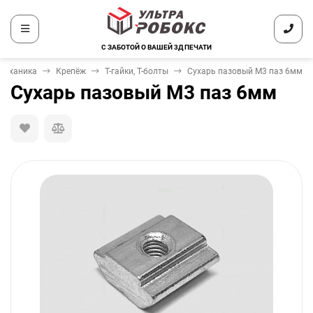
С ЗАБОТОЙ О ВАШЕЙ 3Д ПЕЧАТИ
Механика
Крепёж
Т-гайки, Т-болты
Сухарь пазовый М3 паз 6мм
Сухарь пазовый М3 паз 6мм