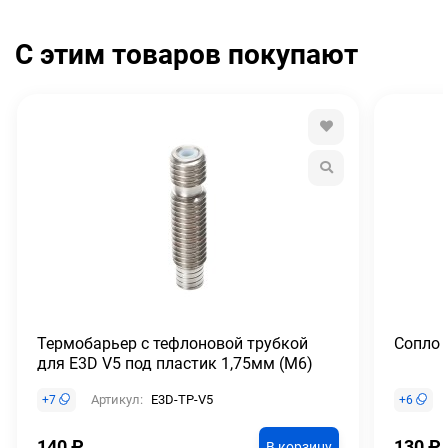
С этим товаров покупают
Термобарьер с тефлоновой трубкой
Сопло 
для E3D V5 под пластик 1,75мм (М6)
Артикул:
E3D-TP-V5
+
7
+
6
140
₽
130
₽
В корзину