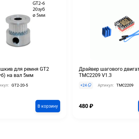
 шкив для ремня GT2
Драйвер шагового двига
уб) на вал 5мм
TMC2209 V1.3
икул:
GT2-20-5
Артикул:
TMC2209
+
24
480
₽
В корзину