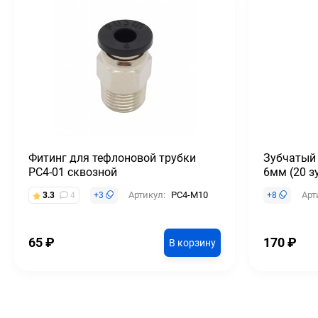
Фитинг для тефлоновой трубки
Зубчатый
PC4-01 сквозной
6мм (20 з
Артикул:
PC4-M10
Арт
3.3
4
+
3
+
8
65
₽
170
₽
В корзину