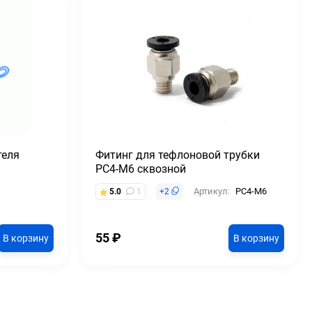
теля
Фитинг для тефлоновой трубки
PC4-M6 сквозной
Артикул:
PC4-M6
5.0
1
+
2
55
₽
В корзину
В корзину