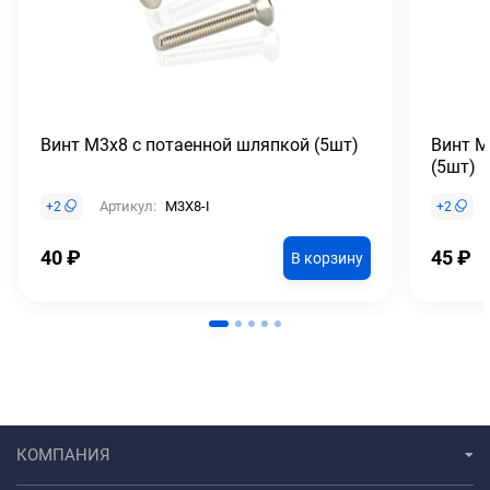
Винт М3х8 с потаенной шляпкой (5шт)
Винт М
(5шт)
Артикул:
M3X8-I
+
2
+
2
40
₽
45
₽
В корзину
КОМПАНИЯ