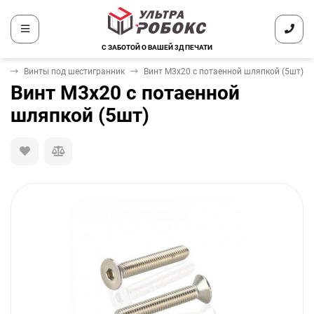
С ЗАБОТОЙ О ВАШЕЙ 3Д ПЕЧАТИ
ж
Винты под шестигранник
Винт М3х20 с потаенной шляпкой (5шт)
Винт М3х20 с потаенной
шляпкой (5шт)