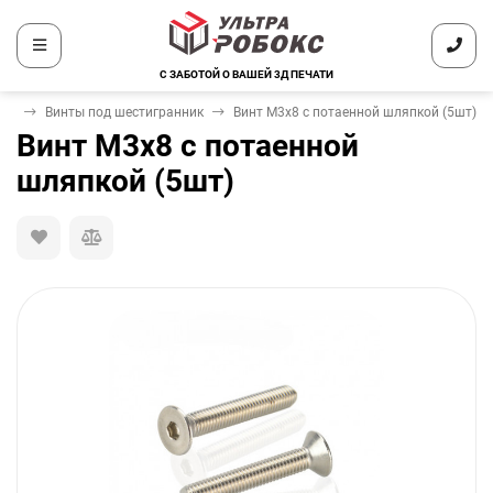
С ЗАБОТОЙ О ВАШЕЙ 3Д ПЕЧАТИ
ёж
Винты под шестигранник
Винт М3х8 с потаенной шляпкой (5шт)
Винт М3х8 с потаенной
шляпкой (5шт)