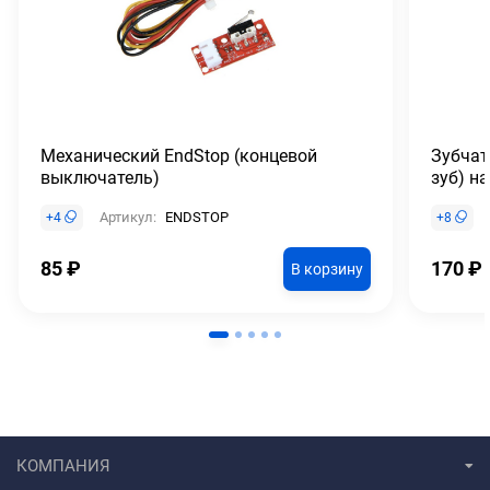
Механический EndStop (концевой
Зубчат
выключатель)
зуб) н
Артикул:
ENDSTOP
+
4
+
8
85
₽
170
₽
В корзину
КОМПАНИЯ