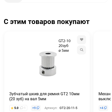
С этим товаров покупают
Зубчатый шкив для ремня GT2 10мм
Механи
(20 зуб) на вал 5мм
выклю
Артикул:
GT2-20-11-5
5.0
1
+
9
+
4