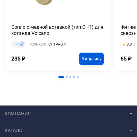
Сопло с медной вставкой (тип CHT) для
Фитинг
хотэнда Volcano
сквозн
Артикул:
CHT-V-0.4
+
11
3.3
235
₽
65
₽
В корзину
КОМПАНИЯ
КАТАЛОГ