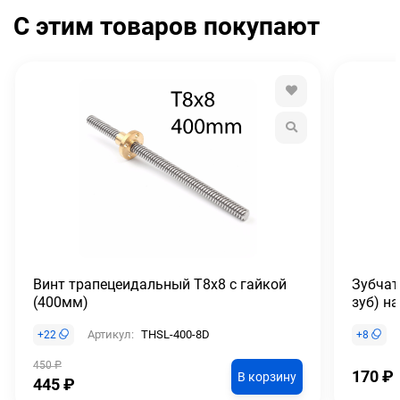
С этим товаров покупают
Винт трапецеидальный T8x8 с гайкой
Зубчат
(400мм)
зуб) н
Артикул:
THSL-400-8D
+
22
+
8
450
₽
170
₽
В корзину
445
₽