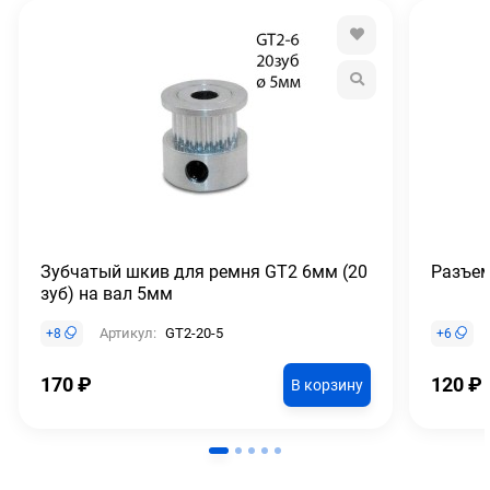
Зубчатый шкив для ремня GT2 6мм (20
Разъем
зуб) на вал 5мм
Артикул:
GT2-20-5
+
8
+
6
170
₽
120
₽
В корзину