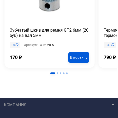
Зубчатый шкив для ремня GT2 6мм (20
Термис
зуб) на вал 5мм
термока
Артикул:
GT2-20-5
+
8
+
39
170
₽
790
₽
В корзину
КОМПАНИЯ