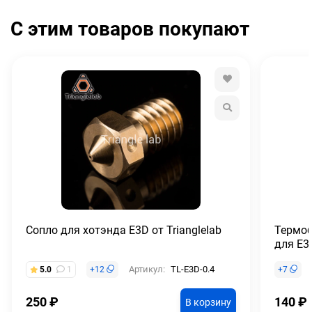
С этим товаров покупают
Сопло для хотэнда E3D от Trianglelab
Термоб
для E3
Артикул:
TL-E3D-0.4
5.0
1
+
12
+
7
250
₽
140
₽
В корзину